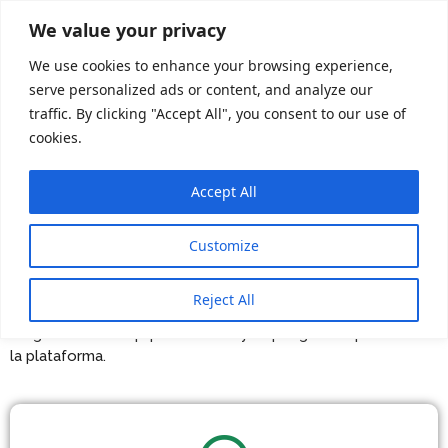
We value your privacy
We use cookies to enhance your browsing experience,
serve personalized ads or content, and analyze our
traffic. By clicking "Accept All", you consent to our use of
cookies.
Accept All
Comparte
Customize
Si quieres aportar y ser parte de nuestro
repositorio de
recursos
sobre sostenibilidad empresarial, puedes ingresar
Reject All
a continuación la solicitud para subir la información, para que
luego nuestro equipo la revise y la ponga a disposición en
la plataforma.